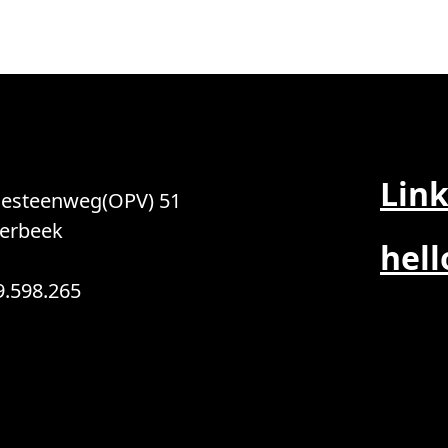
Lin
esteenweg(OPV) 51
ierbeek
hell
9.598.265