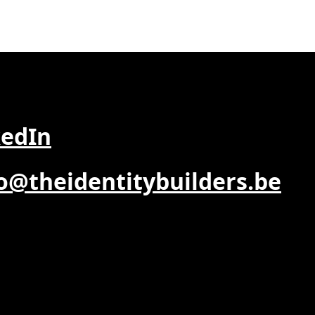
kedIn
o@theidentitybuilders.be